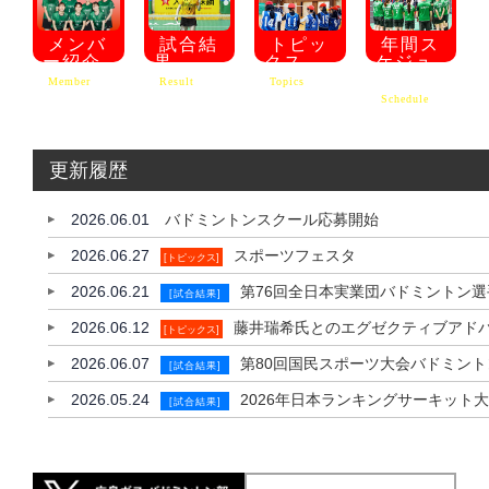
メンバ
試合結
トピッ
年間ス
ー紹介
果
クス
ケジュ
ール
Member
Result
Topics
Schedule
更新履歴
2026.06.01
バドミントンスクール応募開始
2026.06.27
スポーツフェスタ
[トピックス]
2026.06.21
第76回全日本実業団バドミントン
[試合結果]
2026.06.12
藤井瑞希氏とのエグゼクティブアド
[トピックス]
2026.06.07
第80回国民スポーツ大会バドミン
[試合結果]
2026.05.24
2026年日本ランキングサーキット
[試合結果]