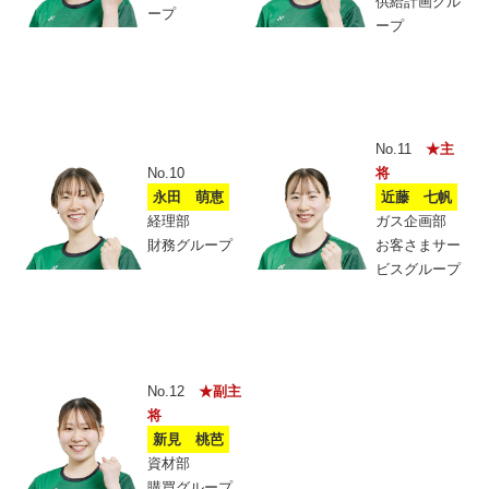
供給計画グル
ープ
ープ
No.11
★主
No.10
将
永田 萌恵
近藤 七帆
経理部
ガス企画部
財務グループ
お客さまサー
ビスグループ
No.12
★副主
将
新見 桃芭
資材部
購買グループ