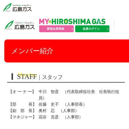
新規会員登録
会員ログイン
メンバー紹介
Member
STAFF
｜スタッフ
【オ ー ナ ー】
中川 智彦 （代表取締役社長 社長執行役
員）
【部 長】
佐藤 史子 （人事部長）
【副 部 長】
奥村 忍 （人事部）
【マネジャー】
花谷 克彦 （人事部）