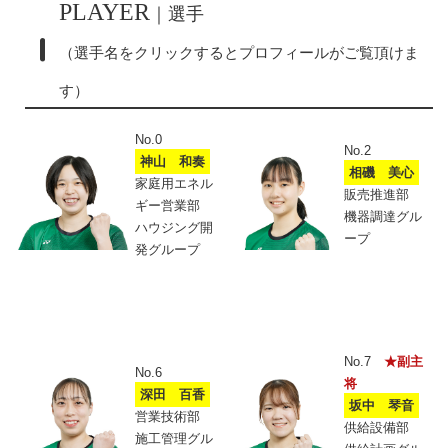
PLAYER
｜選手
（選手名をクリックするとプロフィールがご覧頂けま
す）
No.0
No.2
神山 和奏
相磯 美心
家庭用エネル
販売推進部
ギー営業部
機器調達グル
ハウジング開
ープ
発グループ
No.7
★副主
No.6
将
深田 百香
坂中 琴音
営業技術部
供給設備部
施工管理グル