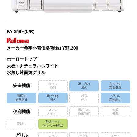
PA-S46H(L/R)
メーカー希望小売価格(税込) ¥57,200
ホーロートップ
天板：ナチュラルホワイト
水無し片面焼グリル
鍋無し
消し忘れ
立ち消え
安全機能
検知
消火
安全装置
調理油
焦げつき
感震
グリル
過熱防止
消火
停止
過熱防止
コンロ
揚げもの
炊飯
便利機能
タイマー
温度調節
機能
高温モード
湯沸し
(センサー解除)
グリル
グリル
水無し
オート