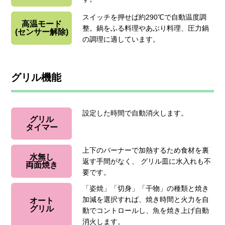
スイッチを押せば約290℃で自動温度調
高温モード
整。鍋をふる料理やあぶり料理、圧力鍋
(センサー解除)
の調理に適しています。
グリル機能
設定した時間で自動消火します。
グリル
タイマー
上下のバーナーで加熱するため食材を裏
水無し
返す手間がなく、 グリル皿に水入れも不
両面焼き
要です。
「姿焼」「切身」「干物」の種類と焼き
加減を選択すれば、焼き時間と火力を自
オート
グリル
動でコントロールし、魚を焼き上げ自動
消火します。