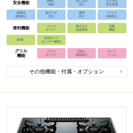
鍋無し
消し忘れ
立ち消え
安全機能
検知
消火
安全装置
調理油
焦げつき
感震
グリル
過熱防止
消火
停止
過熱防止
コンロ
揚げもの
炊飯
便利機能
タイマー
温度調節
機能
高温モード
湯沸し
(センサー解除)
グリル
グリル
水無し
オート
機能
タイマー
両面焼き
グリル
その他機能・付属・オプション