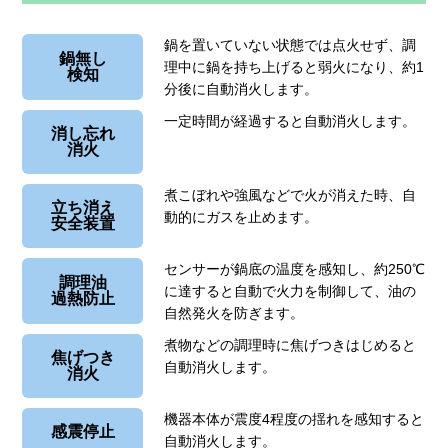
鍋を置いていない状態では点火せず、調
鍋無し
理中に鍋を持ち上げると弱火になり、約1
検知
分後に自動消火します。
一定時間が経過すると自動消火します。
消し忘れ
消火
煮こぼれや強風などで火が消えた時、自
立ち消え
動的にガスを止めます。
安全装置
センサーが鍋底の温度を感知し、約250℃
調理油
に達すると自動で火力を制御して、油の
過熱防止
自然発火を防ぎます。
煮物などの調理時に焦げつきはじめると
焦げつき
自動消火します。
消火
機器本体が震度4程度の揺れを感知すると
感震停止
自動消火します。