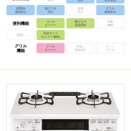
検知
消火
安全装置
調理油
焦げつき
感震
グリル
過熱防止
消火
停止
過熱防止
コンロ
揚げもの
炊飯
便利機能
タイマー
温度調節
機能
高温モード
湯沸し
(センサー解除)
グリル
グリル
水無し
オート
機能
タイマー
両面焼き
グリル