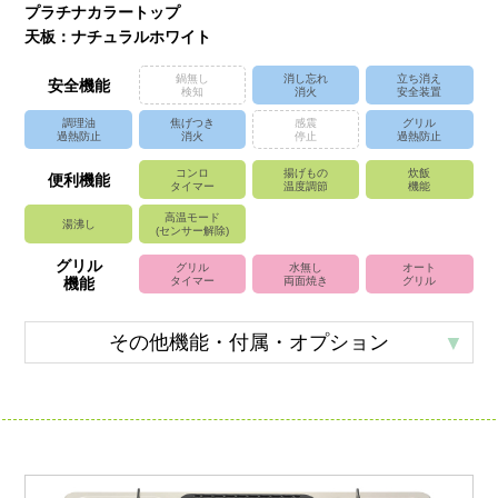
プラチナカラートップ
天板：ナチュラルホワイト
鍋無し
消し忘れ
立ち消え
安全機能
検知
消火
安全装置
調理油
焦げつき
感震
グリル
過熱防止
消火
停止
過熱防止
コンロ
揚げもの
炊飯
便利機能
タイマー
温度調節
機能
高温モード
湯沸し
(センサー解除)
グリル
グリル
水無し
オート
機能
タイマー
両面焼き
グリル
その他機能・付属・オプション