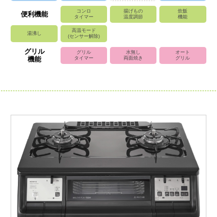
コンロ
揚げもの
炊飯
便利機能
タイマー
温度調節
機能
高温モード
湯沸し
(センサー解除)
グリル
グリル
水無し
オート
機能
タイマー
両面焼き
グリル