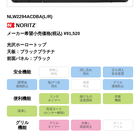
NLW2294ACDBA(L/R)
メーカー希望小売価格(税込) ¥91,520
光沢ホーロートップ
天板：ブラックプラチナ
前面パネル：ブラック
鍋無し
消し忘れ
立ち消え
安全機能
検知
消火
安全装置
調理油
焦げつき
感震
グリル
過熱防止
消火
停止
過熱防止
コンロ
揚げもの
炊飯
便利機能
タイマー
温度調節
機能
高温モード
湯沸し
(センサー解除)
グリル
グリル
水無し
オート
機能
タイマー
両面焼き
グリル