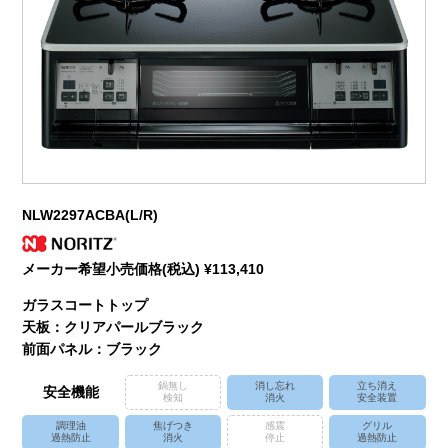
NLW2297ACBA(L/R)
メーカー希望小売価格(税込) ¥113,410
ガラスコートトップ
天板：クリアパールブラック
前面パネル：ブラック
鍋無し
消し忘れ
立ち消え
安全機能
検知
消火
安全装置
調理油
焦げつき
感震
グリル
過熱防止
消火
停止
過熱防止