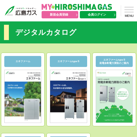
新規会員登録
会員ログイン
MENU
デジタルカタログ
エネファームtype S
エネファーム
エネファームtype S
発電余剰電力買取のご案内