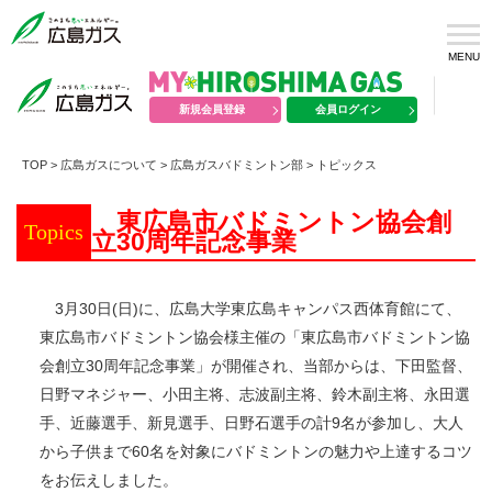
MENU
新規会員登録
会員ログイン
TOP
>
広島ガスについて
>
広島ガスバドミントン部
>
トピックス
東広島市バドミントン協会創
Topics
立30周年記念事業
3月30日(日)に、広島大学東広島キャンパス西体育館にて、
東広島市バドミントン協会様主催の「東広島市バドミントン協
会創立30周年記念事業」が開催され、当部からは、下田監督、
日野マネジャー、小田主将、志波副主将、鈴木副主将、永田選
手、近藤選手、新見選手、日野石選手の計9名が参加し、大人
から子供まで60名を対象にバドミントンの魅力や上達するコツ
をお伝えしました。