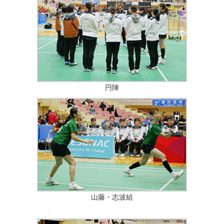
24-22
小田 菜摘
倉島 美咲
複
2
0
新見 桃芭
青木 もえ
21-16
円陣
山藤・志波組