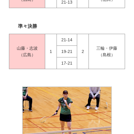
21-13
準々決勝
21-14
山藤・志波
三輪・伊藤
1
19-21
2
（広島）
（島根）
17-21