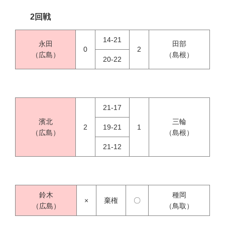
2回戦
14-21
永田
田部
0
2
（広島）
（島根）
20-22
21-17
濱北
三輪
2
19-21
1
（広島）
（島根）
21-12
鈴木
種岡
×
棄権
〇
（広島）
（鳥取）