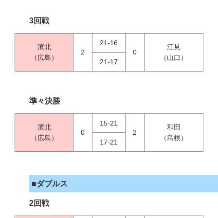
3回戦
21-16
濱北
江見
2
0
（広島）
（山口）
21-17
準々決勝
15-21
濱北
和田
0
2
（広島）
（島根）
17-21
■ダブルス
2回戦