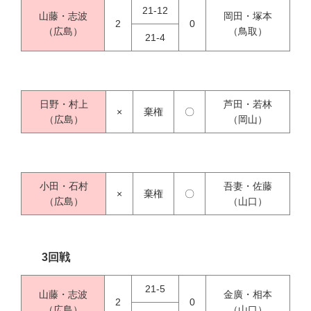
21-12
山藤・志波
岡田・塚本
2
0
（広島）
（鳥取）
21-4
日野・村上
芦田・若林
×
棄権
〇
（広島）
（岡山）
小田・石村
吾妻・佐藤
×
棄権
〇
（広島）
（山口）
3回戦
21-5
山藤・志波
金廣・相本
2
0
（広島）
（山口）