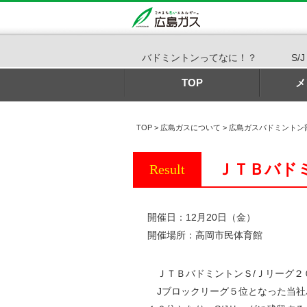
バドミントンってなに！？
S/
TOP
メ
TOP
>
広島ガスについて
>
広島ガスバドミントン
ＪＴＢバドミ
Result
開催日：12月20日（金）
開催場所：高岡市民体育館
ＪＴＢバドミントンＳ/Ｊリーグ２
Jブロックリーグ５位となった当社