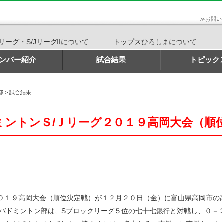
≫
お問い
Jリーグ・S/JリーグIIについて
トップスひろしまについて
ンバー紹介
試合結果
トピック
部
>
試合結果
ントンＳ/Ｊリーグ２０１９高岡大会（順
０１９高岡大会（順位決定戦）が１２月２０日（金）に富山県高岡市の
バドミントン部は、Sブロックリーグ５位の七十七銀行と対戦し、０－