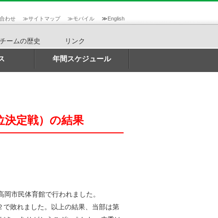
合わせ
≫
サイトマップ
≫
モバイル
≫
English
チームの歴史
リンク
ス
年間スケジュール
位決定戦）の結果
高岡市民体育館で行われました。
２で敗れました。以上の結果、当部は第