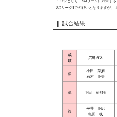
１０位となり、S/Jリーグに残留す
S/JリーグⅡでの戦いとなりますが
試合結果
成
広島ガス
績
小田 菜摘
複
石村 亜美
単
下田 菜都美
平井 亜紀
複
亀田 楓