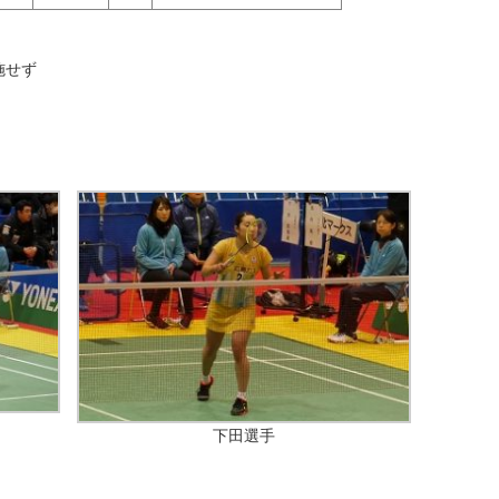
施せず
下田選手