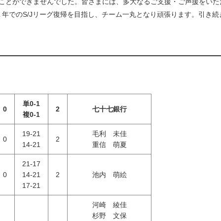
ることができませんでした。皆さまには、多大なるご支援・ご声援をい
、１年でのS/Jリーグ復帰を目指し、チーム一丸となり頑張ります。引き
単0-1
0
2
七十七銀行
複0-1
19-21
毛利 未佳
0
2
14-21
重信 萌夏
21-17
0
14-21
2
池内 萌絵
17-21
河崎 綾佳
杉野 文保