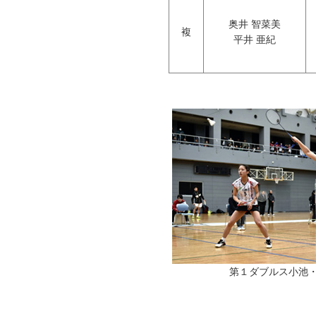
奥井 智菜美
複
平井 亜紀
第１ダブルス小池