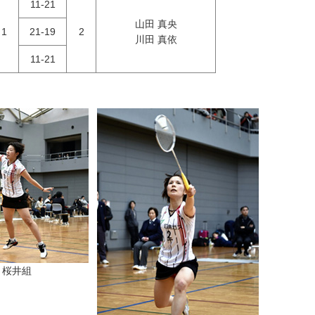
11-21
山田 真央
1
21-19
2
川田 真依
11-21
・桜井組