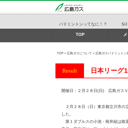
バドミントンってなに！？
S/
TOP
メ
TOP
>
広島ガスについて
>
広島ガスバドミントン
日本リーグ1
Result
開催日：２月２８日(日) 広島ガスＶ
２月２８日（日）東京都立川市の立
した。
第１ダブルスの小池・桜井組は敗退