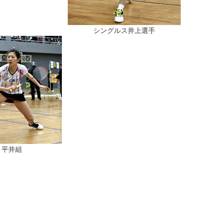
シングルス井上選手
・平井組