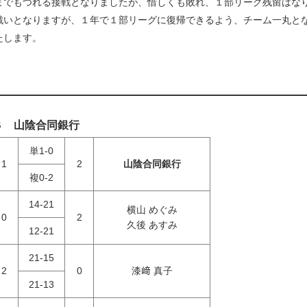
までもつれる接戦となりましたが、惜しくも敗れ、１部リーグ残留はな
いとなりますが、１年で１部リーグに復帰できるよう、チーム一丸と
たします。
Ｓ
山陰合同銀行
単1-0
1
2
山陰合同銀行
複0-2
14-21
横山 めぐみ
0
2
久後 あすみ
12-21
21-15
2
0
漆﨑 真子
21-13