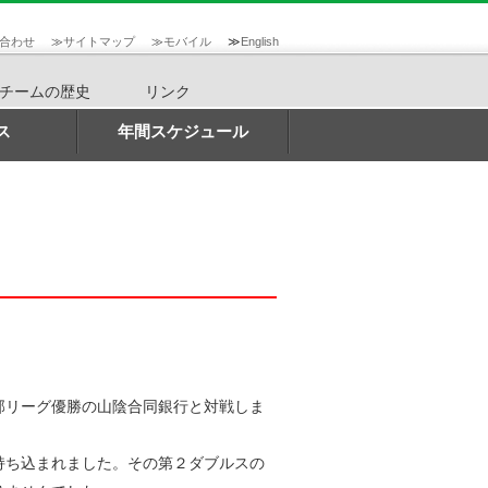
合わせ
≫
サイトマップ
≫
モバイル
≫
English
チームの歴史
リンク
ス
年間スケジュール
部リーグ優勝の山陰合同銀行と対戦しま
持ち込まれました。その第２ダブルスの