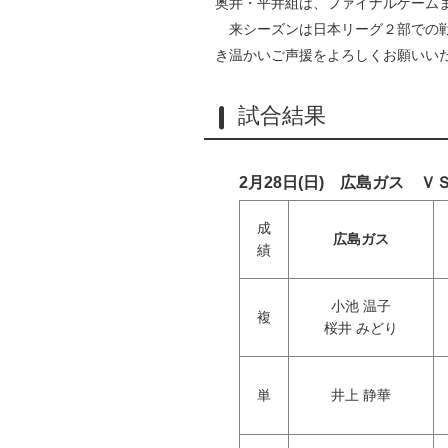
奥井・平井組は、ファイナルゲーム
来シーズンは日本リーグ２部での戦
き温かいご声援をよろしくお願いい
試合結果
2月28日(日)
広島ガス Ｖ
成
広島ガス
績
小池 温子
複
桜井 みどり
単
井上 静華