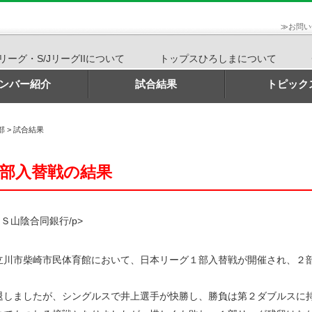
≫
お問い
Jリーグ・S/JリーグIIについて
トップスひろしまについて
ンバー紹介
試合結果
トピック
部
>
試合結果
部入替戦の結果
Ｓ山陰合同銀行/p>
川市柴崎市民体育館において、日本リーグ１部入替戦が開催され、２
しましたが、シングルスで井上選手が快勝し、勝負は第２ダブルスに