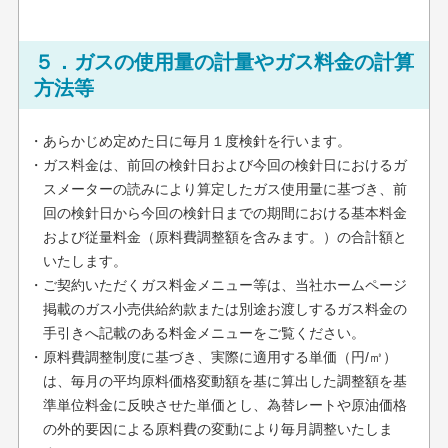
５．ガスの使用量の計量やガス料金の計算
方法等
・あらかじめ定めた日に毎月１度検針を行います。
・ガス料金は、前回の検針日および今回の検針日におけるガ
スメーターの読みにより算定したガス使用量に基づき、前
回の検針日から今回の検針日までの期間における基本料金
および従量料金（原料費調整額を含みます。）の合計額と
いたします。
・ご契約いただくガス料金メニュー等は、当社ホームページ
掲載のガス小売供給約款または別途お渡しするガス料金の
手引きへ記載のある料金メニューをご覧ください。
・原料費調整制度に基づき、実際に適用する単価（円/㎥）
は、毎月の平均原料価格変動額を基に算出した調整額を基
準単位料金に反映させた単価とし、為替レートや原油価格
の外的要因による原料費の変動により毎月調整いたしま