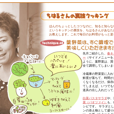
ほんのちょっとしたコツなのに、知ると知らな
というキッチンの裏技を、ちはるさんがあなた
お教えします。これで毎日のお料理がもっと楽
先月ご紹介した、
春キ
ー
（サイドメニューを
ように、葉野菜は、買
全て調理してしまいま
冷蔵庫の野菜室に入れ
鮮度が落ちて、時間が
くなくなるだけ。保存
てしまえば、いつでも
道具の出し入れだって
白菜パスタサラダ
や、
菜（パオツァイ）
も、
シピです。 サラダと
ンの添え物として盛り