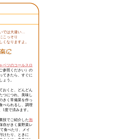
いでは大違い…
にこっそり
しくなりますよ。
ャベツのコールスロ
ご参照ください）の
ってきたら、すぐに
しょう。
ておくと、どんどん
たつにつれ、美味し
のきく常備菜を作っ
食べられるし、調理
、1度で済みます。
裏技でご紹介した
泡
保存がきく葉野菜レ
して食べたり、メイ
付けたり、ときに