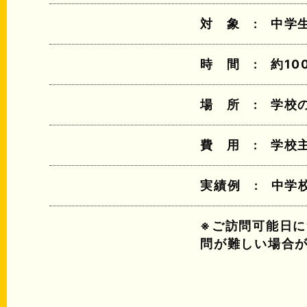
対
象
中学
時
間
約10
場
所
学校
費
用
学校
実績例
中学
※ご訪問可能日
問が難しい場合