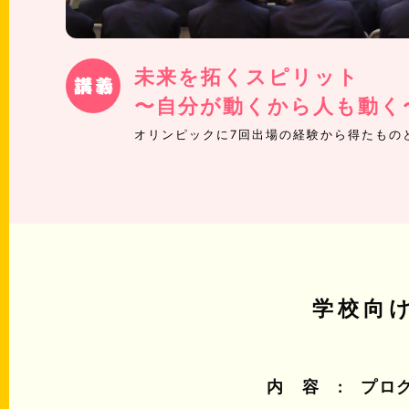
未来を拓くスピリット
〜自分が動くから人も動く
オリンピックに7回出場の経験から得たもの
学校向
内
容
プロ