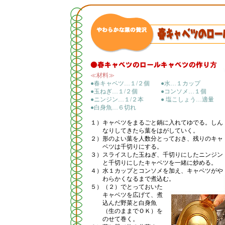
≪材料≫
●春キャベツ…１/２個
●水…１カップ
●玉ねぎ…１/２個
●コンソメ…１個
●ニンジン…１/２本
● 塩こしょう…適量
●白身魚…６切れ
１）
キャベツをまるごと鍋に入れてゆでる。しん
なりしてきたら葉をはがしていく。
２）
形のよい葉を人数分とっておき、残りのキャ
ベツは千切りにする。
３）
スライスした玉ねぎ、千切りにしたニンジン
と千切りにしたキャベツを一緒に炒める。
４）
水１カップとコンソメを加え、キャベツがや
わらかくなるまで煮込む。
５）
（２）でとっておいた
キャベツを広げて、煮
込んだ野菜と白身魚
（生のままでＯＫ）を
のせて巻く。