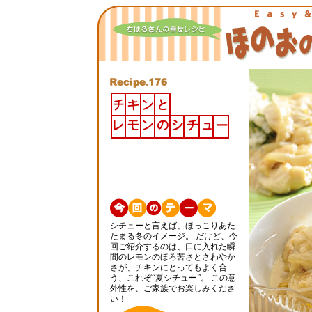
シチューと言えば、ほっこりあた
たまる冬のイメージ。 だけど、今
回ご紹介するのは、口に入れた瞬
間のレモンのほろ苦さとさわやか
さが、チキンにとってもよく合
う、これぞ“夏シチュー”。 この意
外性を、ご家族でお楽しみくださ
い！