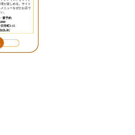
料理が楽しめる。サイト
るメニューをぜひお店で
さい。
・要予約
6880
市町2-15
luck.jp/