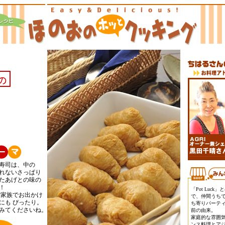
寿司は、中の
れないさっぱり
たあげとの味の
！
「Pot Luck
ご家族でお出かけ
で、仲間うちで「P
にも ぴったり。
ち寄りパーテ
みてくださいね。
前の由来。
家庭的な雰囲
ンス料理とア