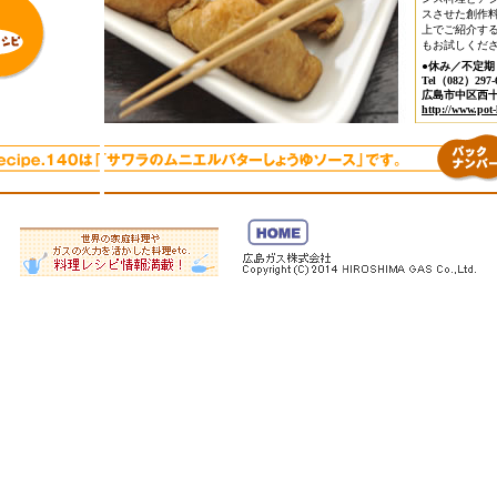
スさせた創作
上でご紹介す
もお試しくだ
●休み／不定期
Tel（082）297-
広島市中区西十日
http://www.pot-