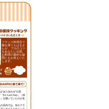
フランス料理店で
腕を揮うちはるさ
んが、プロのコツ
をあなたに伝授。
お料理の素朴な疑
問にもお答えいた
します。
」とは“あり合わせ”の意
ot Luck Party」（持
ィ）を開いていたのが名
気の店内では、旬のフラ
ジアンテイストをミック