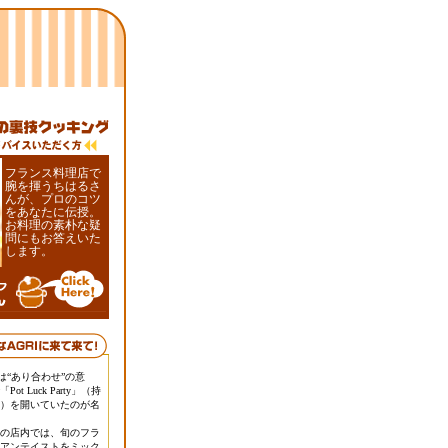
フランス料理店で
腕を揮うちはるさ
んが、プロのコツ
をあなたに伝授。
お料理の素朴な疑
問にもお答えいた
します。
」とは“あり合わせ”の意
t Luck Party」（持
）を開いていたのが名
の店内では、旬のフラ
アンテイストをミック