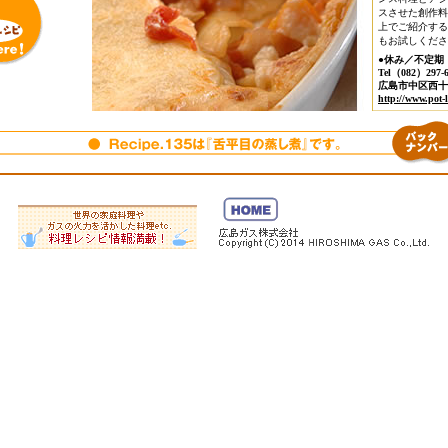
スさせた創作料
上でご紹介する
もお試しくださ
●休み／不定期
Tel（082）297-6
広島市中区西十日
http://www.pot-