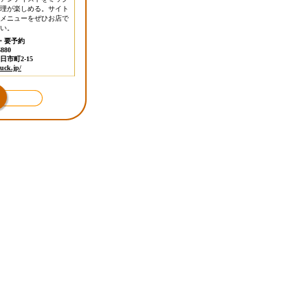
理が楽しめる。サイト
メニューをぜひお店で
い。
・要予約
880
市町2-15
luck.jp/