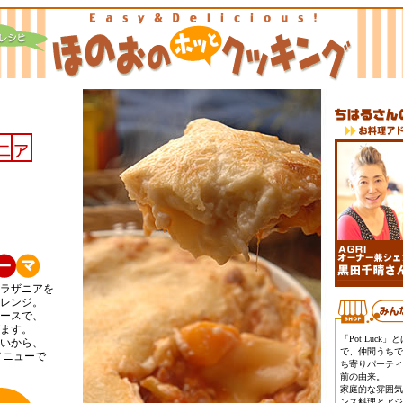
ラザニアを
レンジ。
ースで、
ます。
「Pot Luck
いから、
で、仲間うちで「Po
メニューで
ち寄りパーティ
前の由来。
家庭的な雰囲気
ンス料理とアジ