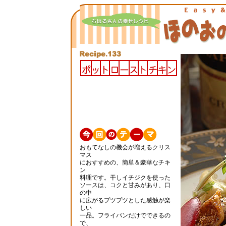
おもてなしの機会が増えるクリス
マス
におすすめの、簡単＆豪華なチキ
ン
料理です。干しイチジクを使った
ソースは、コクと甘みがあり、口
の中
に広がるプツプツとした感触が楽
しい
一品。フライパンだけでできるの
で、