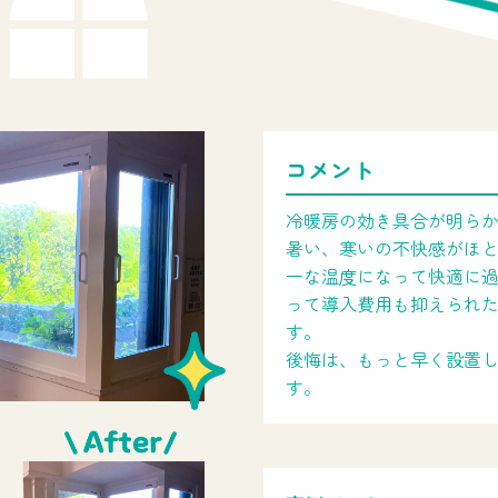
コメント
冷暖房の効き具合が明ら
暑い、寒いの不快感がほ
一な温度になって快適に
って導入費用も抑えられ
す。
後悔は、もっと早く設置
す。