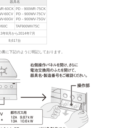
器具名
R-60CK
PD－900WR-75CK
V-60CV
PD－900WV-75CV
V-60GV
PD－900WV-75GV
V60C
TAF900WV75C
13年8月から2014年7月
8,617台
の裏に下記のように明記しております。