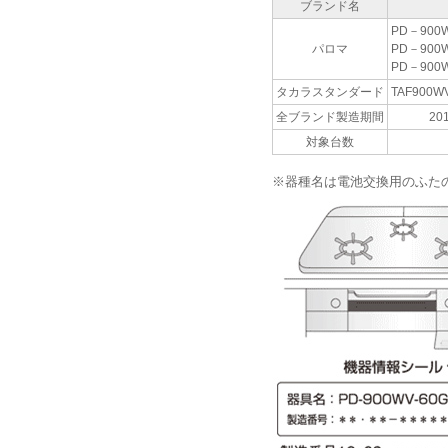
ブランド名
PD－900W
パロマ
PD－900W
PD－900W
タカラスタンダード
TAF900W
全ブランド製造期間
20
対象台数
※器種名は電池交換用のふた