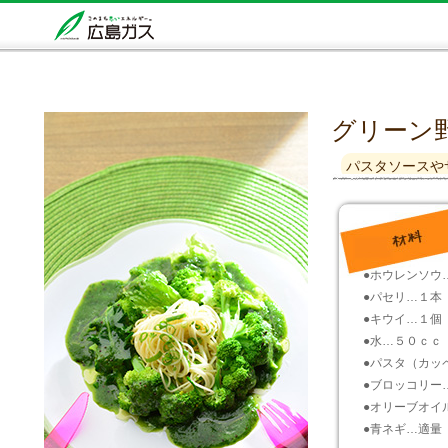
グリーン
パスタソースや
●ホウレンソウ
●パセリ…１本
●キウイ…１個
●水…５０ｃｃ
●パスタ（カッ
●ブロッコリー
●オリーブオイ
●青ネギ…適量