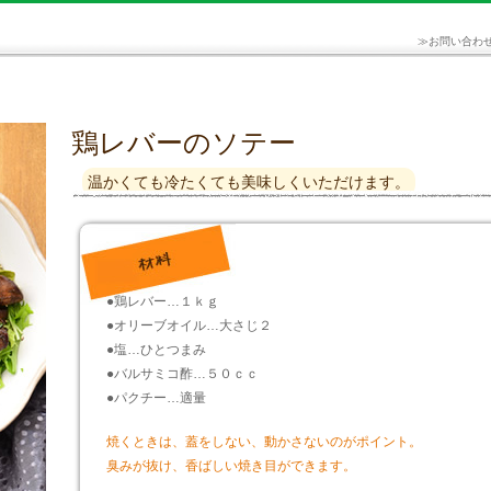
≫
お問い合わ
鶏レバーのソテー
温かくても冷たくても美味しくいただけます。
●鶏レバー…１ｋｇ
●オリーブオイル…大さじ２
●塩…ひとつまみ
●バルサミコ酢…５０ｃｃ
●パクチー…適量
焼くときは、蓋をしない、動かさないのがポイント。
臭みが抜け、香ばしい焼き目ができます。