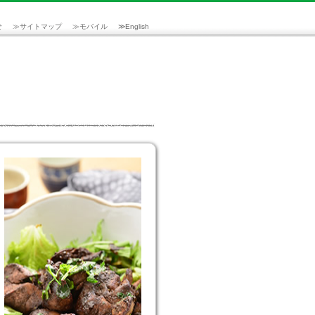
せ
≫
サイトマップ
≫
モバイル
≫
English