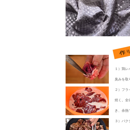
１）鶏レ
臭みを取
２）フラ
焼く。全
き、余熱
３）パク