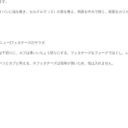
ます。
イパンに油を敷き、セルクルで（３）の形を整え、両面を中火で焼く。表面をカリ
メニュー]フェタチーズのサラダ
は千切りに、カブは薄いいちょう切りにする。フェタチーズをフォークでほぐし、
ベツとカブと和える。※フェタチーズは塩味が強いため、塩は入れません。