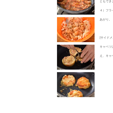
ともでき
４）フラ
あがり。
[サイド
キャベツ
え、キャ