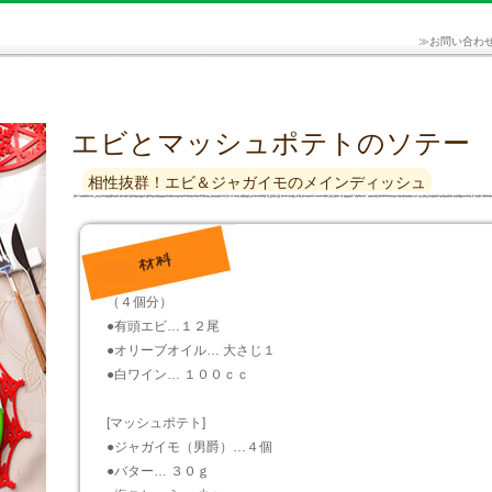
≫
お問い合わ
エビとマッシュポテトのソテー
相性抜群！エビ＆ジャガイモのメインディッシュ
（４個分）
●有頭エビ…１２尾
●オリーブオイル… 大さじ１
●白ワイン… １００ｃｃ
[マッシュポテト]
●ジャガイモ（男爵）…４個
●バター… ３０ｇ