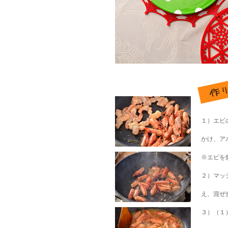
１）エビ
かけ、ア
※エビを
２）マッ
え、混ぜ
３）（１