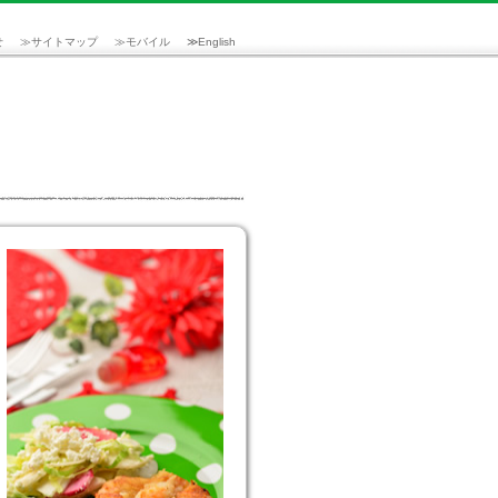
せ
≫
サイトマップ
≫
モバイル
≫
English