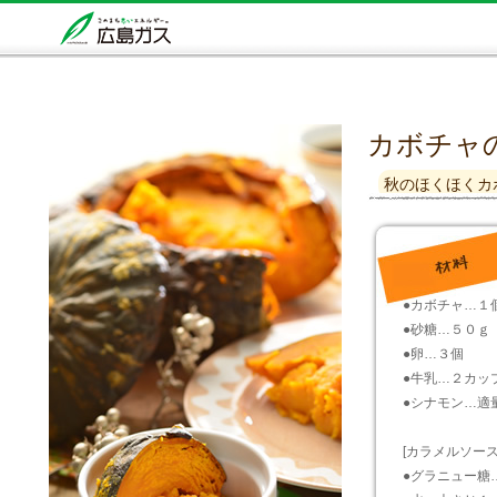
カボチャ
秋のほくほくカ
●カボチャ…１
●砂糖…５０ｇ
●卵…３個
●牛乳…２カッ
●シナモン…適
[カラメルソース
●グラニュー糖