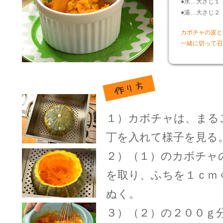
●水…大さじ１
●湯…大さじ２
カボチャの皮と
一緒に切って召
１）カボチャは、まる
丁を入れて様子を見る
２）（１）のカボチャ
を取り、ふちを１ｃｍ
ぬく。
３）（２）の２００ｇ