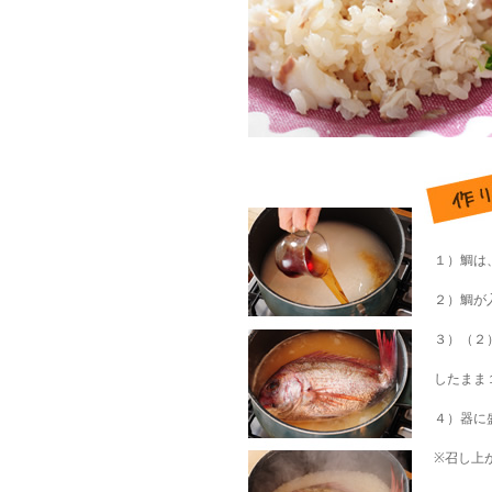
１）鯛は
２）鯛が
３）（２
したまま
４）器に
※召し上