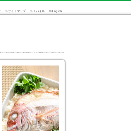
せ
≫
サイトマップ
≫
モバイル
≫
English