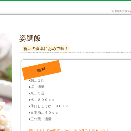
≫
お問い合わ
姿鯛飯
祝いの食卓におめで鯛！
●鯛…１匹
●塩…適量
●米…５合
●水…８００ｃｃ
●薄口しょうゆ…８０ｃｃ
●日本酒…４０ｃｃ
●三つ葉…適量
鯛に塩をして一晩置くのが、魚の臭みを取るコツ！