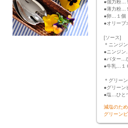
●強力粉…
●薄力粉…
●卵…１個
●オリーブ
[ソース]
＊ニンジン
●ニンジン
●バター…
●牛乳…１
＊グリーン
●グリーン
●塩…ひと
減塩のため
グリーンピ