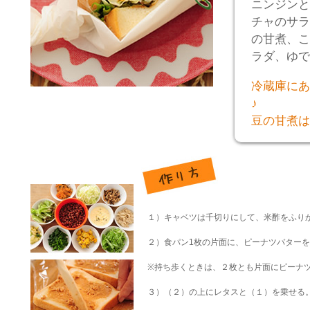
ニンジンと
チャのサラ
の甘煮、こ
ラダ、ゆで
冷蔵庫にあ
♪
豆の甘煮は
１）キャベツは千切りにして、米酢をふり
２）食パン1枚の片面に、ピーナツバター
※持ち歩くときは、２枚とも片面にピーナ
３）（２）の上にレタスと（１）を乗せる