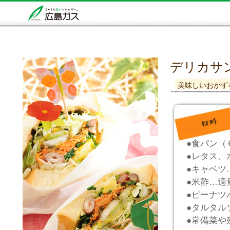
デリカサ
美味しいおかず
●食パン（
●レタス、
●キャベツ
●米酢…適
●ピーナツ
●タルタル
●常備菜や