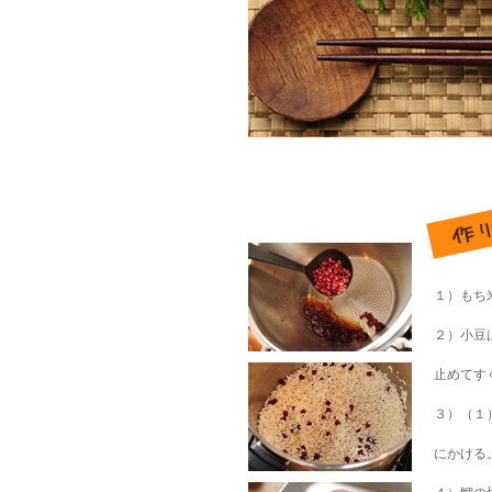
１）もち
２）小豆
止めてす
３）（１
にかける