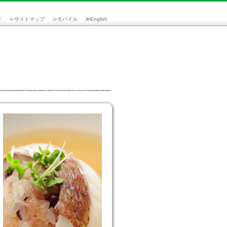
せ
≫
サイトマップ
≫
モバイル
≫
English