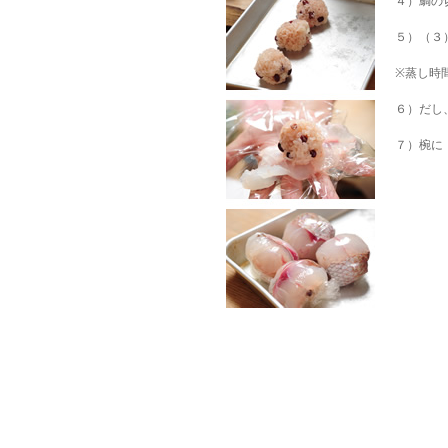
４）鯛の
５）（３
※蒸し時
６）だし
７）椀に