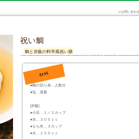
≫
お問い合わ
祝い鯛
鯛と赤飯の料亭風祝い膳
●鯛の切り身…人数分
●塩…適量
[赤飯]
●小豆…１／２カップ
●水…３００ｃｃ
●もち米…３カップ
●水…１００ｃｃ