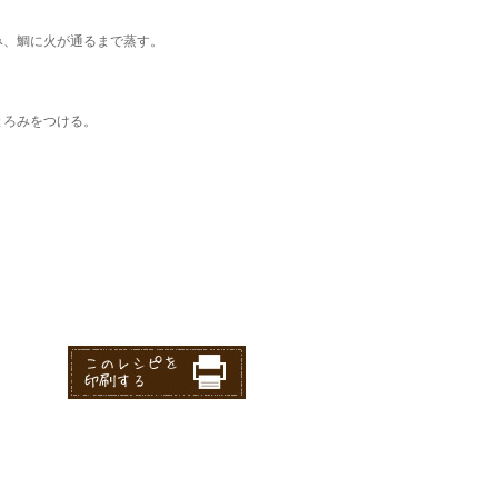
み、鯛に火が通るまで蒸す。
とろみをつける。