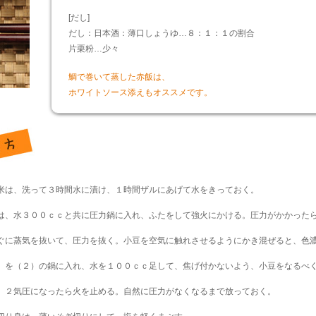
[だし]
だし：日本酒：薄口しょうゆ…８：１：１の割合
片栗粉…少々
鯛で巻いて蒸した赤飯は、
ホワイトソース添えもオススメです。
米は、洗って３時間水に漬け、１時間ザルにあげて水をきっておく。
は、水３００ｃｃと共に圧力鍋に入れ、ふたをして強火にかける。圧力がかかった
ぐに蒸気を抜いて、圧力を抜く。小豆を空気に触れさせるようにかき混ぜると、色
）を（２）の鍋に入れ、水を１００ｃｃ足して、焦げ付かないよう、小豆をなるべ
。２気圧になったら火を止める。自然に圧力がなくなるまで放っておく。