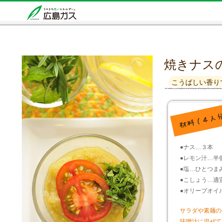
焼きナス
こうばしい香り
●ナス…３本
●レモン汁…半
●塩…ひとつま
●こしょう…適
●オリーブオイ
サラダや素麺の
味噌汁に混ぜて