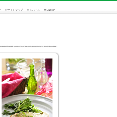
せ
≫
サイトマップ
≫
モバイル
≫
English