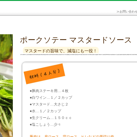
≫
お問い合わ
ポークソテー マスタードソース
マスタードの旨味で、減塩にも一役！
●豚肉ステーキ用…４枚
●白ワイン…１／２カップ
●マスタード…大さじ２
●水…１／２カップ
●生クリーム…１５０ｃｃ
●塩こしょう…少々
豚肉は、肩ロース、背ロース、ヒレなどの厚切り肉。