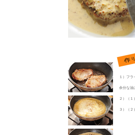
１）フラ
余分な油
２）（１
３）（２