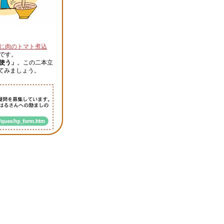
じ肉のトマト煮込
です。
使う」
。この二本立
てみましょう。