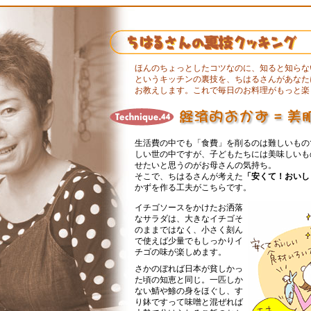
ほんのちょっとしたコツなのに、知ると知らな
というキッチンの裏技を、ちはるさんがあなた
お教えします。これで毎日のお料理がもっと楽
生活費の中でも「食費」を削るのは難しいもの
しい世の中ですが、子どもたちには美味しいも
せたいと思うのがお母さんの気持ち。
そこで、ちはるさんが考えた
「安くて！おいし
かずを作る工夫がこちらです。
イチゴソースをかけたお洒落
なサラダは、大きなイチゴそ
のままではなく、小さく刻ん
で使えば少量でもしっかりイ
チゴの味が楽しめます。
さかのぼれば日本が貧しかっ
た頃の知恵と同じ。一匹しか
ない鯖や鯵の身をほぐし、す
り鉢ですって味噌と混ぜれば