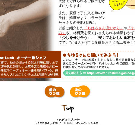
大勢で分けられるご飯のおか
ずになります。
また、安価で手に入る魚のア
ラは、鮮度がよくコラーゲン
たっぷりの美肌料理に。
以前ご紹介した
「ちはるさん流おから」
や
「す
み」
も、材料費を安くおさえられる経済おかず
「少しを分け合う」
、
「安くておいしい食材を
てで、“がまんせず”に食費をおさえる工夫をし