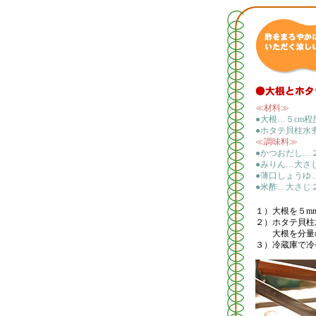
≪材料≫
●大根…５cm程
●ホタテ貝柱水
≪調味料≫
●かつおだし…
●みりん…大さ
●薄口しょうゆ
●米酢…大さじ
１）
大根を５m
２）
ホタテ貝柱
大根を分量
３）
冷蔵庫で冷