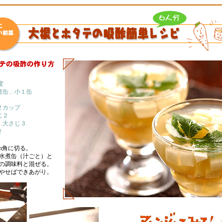
度
煮缶…小１缶
２カップ
じ２
…大さじ３
２
m角に切る。
水煮缶（汁ごと）と
の調味料と混ぜる。
やせばできあがり。