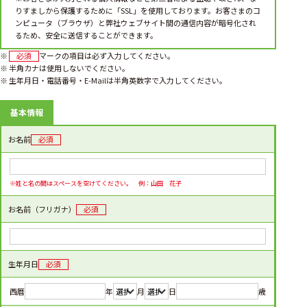
りすましから保護するために「SSL」を使用しております。お客さまのコ
ンピュータ（ブラウザ）と弊社ウェブサイト間の通信内容が暗号化され
るため、安全に送信することができます。
※
必須
マークの項目は必ず入力してください。
※ 半角カナは使用しないでください。
※ 生年月日・電話番号・E-Mailは半角英数字で入力してください。
基本情報
お名前
必須
※姓と名の間はスペースを空けてください。 例：山田 花子
お名前（フリガナ）
必須
生年月日
必須
西暦
年
月
日
歳