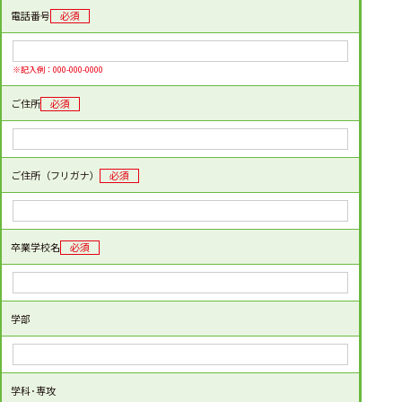
電話番号
必須
※記入例：000-000-0000
ご住所
必須
ご住所（フリガナ）
必須
卒業学校名
必須
学部
学科･専攻