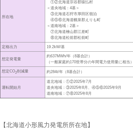
①②北海道宗谷郡猿払村
＜道央地域：4基＞
③北海道石狩市厚田区嶺泊
所在地
④⑤⑥北海道幌泉郡えりも町
＜道南地域：2基＞
⑦北海道檜山郡江差町
⑧北海道松前郡松前町
定格出力
19.2kW/基
約637MWh/年（8基合計）
想定発電量
（一般家庭約170世帯分の年間電力使用量に相当
想定CO
削減量
約284t/年（8基合計）
2
道北地域：①②2025年7月
運転開始月
道央地域：③2025年8月、④⑤⑥2025年9月
道南地域：⑦⑧2025年8月
【北海道小形風力発電所所在地】