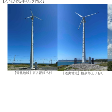
【小形風車の外観】
【道北地域】宗谷郡猿払村
【道央地域】幌泉郡えりも町