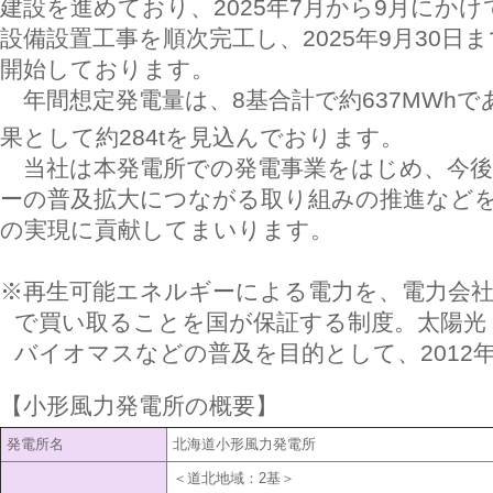
建設を進めており、2025年7月から9月にかけ
設備設置工事を順次完工し、2025年9月30日
開始しております。
年間想定発電量は、8基合計で約637MWhで
果として約284tを見込んでおります。
当社は本発電所での発電事業をはじめ、今後
ーの普及拡大につながる取り組みの推進など
の実現に貢献してまいります。
※再生可能エネルギーによる電力を、電力会社
で買い取ることを国が保証する制度。太陽光
バイオマスなどの普及を目的として、2012
【小形風力発電所の概要】
発電所名
北海道小形風力発電所
＜道北地域：2基＞