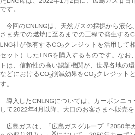
たLNG船は、2022年1月2日に、広島ガス廿
です。
今回のCNLNGは、天然ガスの採掘から液化
さま先での燃焼に至るまでの工程で発生するC
LNG社が保有するCO
クレジットを活用して
2
セット）したLNGを購入するものです。なお
トは、信頼性の高い認証機関が、世界各地の
などにおけるCO
削減効果をCO
クレジット
2
2
す。
導入したCNLNGについては、カーボンニュ
して2022年4月以降、大口のお客さまへ販売
広島ガスは、「広島ガスグループ『2050年
※
への取り組み』」
において、2050年カーボ