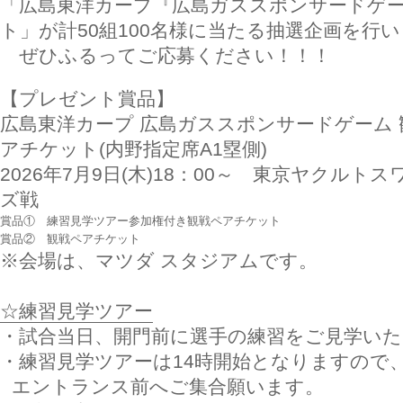
「広島東洋カープ『広島ガススポンサードゲ
ト」が計50組100名様に当たる抽選企画を行
ぜひふるってご応募ください！！！
【プレゼント賞品】
広島東洋カープ 広島ガススポンサードゲーム 
アチケット(内野指定席A1塁側)
2026年7月9日(木)18：00～ 東京ヤクルトス
ズ戦
賞品①
練習見学ツアー参加権付き観戦ペアチケット
賞品②
観戦ペアチケット
※会場は、マツダ スタジアムです。
☆練習見学ツアー
・試合当日、開門前に選手の練習をご見学い
・練習見学ツアーは14時開始となりますので
エントランス前へご集合願います。