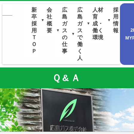
新
会
広
広
人材
採
卒
社
島
島
育
用
▼
▼
採
概
ガ
ガ
成・
情
▼
用
要
ス
ス
働く
報
2
▼
▼
Ｔ
の
で
環境
MY
Ｏ
仕
働
Ｐ
事
く
人
Ｑ&Ａ